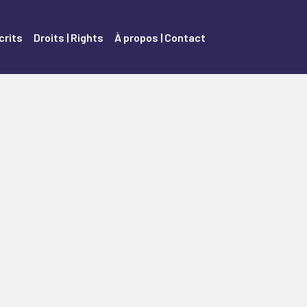
crits
Droits | Rights
À propos | Contact