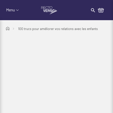
Passer au menu d'en-tête
Passer au contenu
Recto-Verso
Rechercher
Menu
100 trucs pour améliorer vos relations avec les enfants