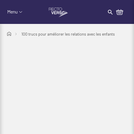
Passer au menu d'en-tête
Passer au contenu
Recto-Verso
Rechercher
Menu
100 trucs pour améliorer les relations avec les enfants